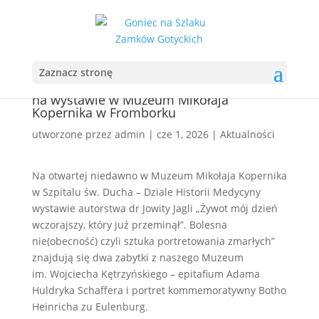
Zaznacz stronę
Dwa zabytki z naszego Muzeum
na wystawie w Muzeum Mikołaja
Kopernika w Fromborku
utworzone przez
admin
|
cze 1, 2026
|
Aktualności
Na otwartej niedawno w Muzeum Mikołaja Kopernika
w Szpitalu św. Ducha – Dziale Historii Medycyny
wystawie autorstwa dr Jowity Jagli „Żywot mój dzień
wczorajszy, który już przeminął”. Bolesna
nie(obecność) czyli sztuka portretowania zmarłych”
znajdują się dwa zabytki z naszego Muzeum
im. Wojciecha Kętrzyńskiego – epitafium Adama
Huldryka Schaffera i portret kommemoratywny Botho
Heinricha zu Eulenburg.