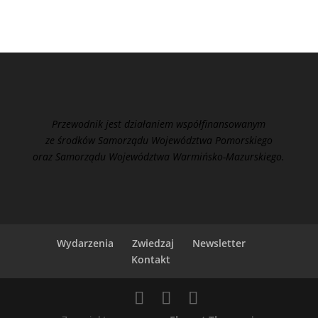
Przewodnik jest działaniem współfinansowanym
ze środków Samorządu Województwa Pomorskiego
oraz Samorządu Województwa Warmińsko-Mazurskiego.
Wydarzenia
Zwiedzaj
Newsletter
Kontakt