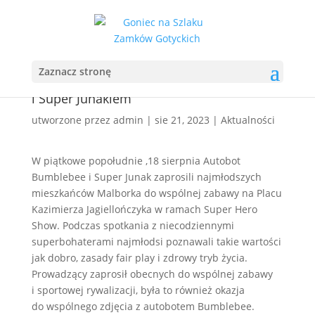
Zaznacz stronę
Spotkanie z Autobotem Bumblebee
i Super Junakiem
utworzone przez
admin
|
sie 21, 2023
|
Aktualności
W piątkowe popołudnie ,18 sierpnia Autobot
Bumblebee i Super Junak zaprosili najmłodszych
mieszkańców Malborka do wspólnej zabawy na Placu
Kazimierza Jagiellończyka w ramach Super Hero
Show. Podczas spotkania z niecodziennymi
superbohaterami najmłodsi poznawali takie wartości
jak dobro, zasady fair play i zdrowy tryb życia.
Prowadzący zaprosił obecnych do wspólnej zabawy
i sportowej rywalizacji, była to również okazja
do wspólnego zdjęcia z autobotem Bumblebee.