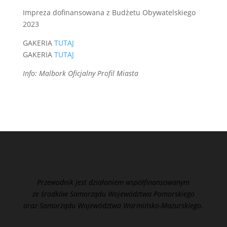
Impreza dofinansowana z Budżetu Obywatelskiego
2023
GAKERIA
TUTAJ
GAKERIA
TUTAJ
Info: Malbork Oficjalny Profil Miasta
Przewodnik jest działaniem współfinansowanym
ze środków Samorządu Województwa Pomorskiego
oraz Samorządu Województwa Warmińsko-Mazurskiego.