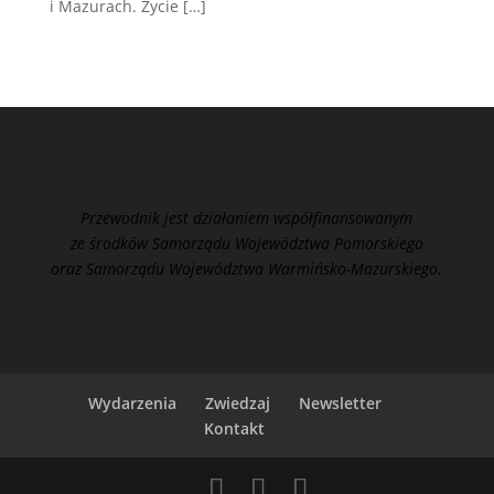
i Mazurach. Życie […]
Przewodnik jest działaniem współfinansowanym
ze środków Samorządu Województwa Pomorskiego
oraz Samorządu Województwa Warmińsko-Mazurskiego.
Wydarzenia
Zwiedzaj
Newsletter
Kontakt