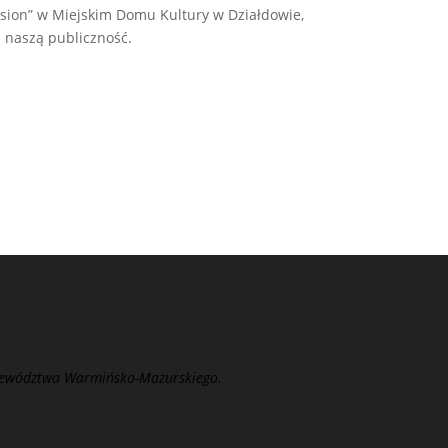
vision” w Miejskim Domu Kultury w Działdowie,
 naszą publiczność.
jewództwa Warmińsko-Mazurskiego.