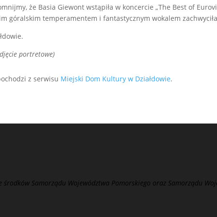
ypomnijmy, że Basia Giewont wstąpiła w koncercie „The Best of Euro
woim góralskim temperamentem i fantastycznym wokalem zachwyciła
łdowie.
djęcie portretowe)
ochodzi z serwisu
Miejski Dom Kultury w Działdowie
.
 ze środków Samorządu Województwa Pomorskiego oraz Samorządu Wo