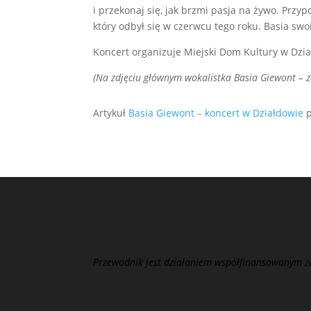
i przekonaj się, jak brzmi pasja na żywo. Prz
który odbył się w czerwcu tego roku. Basia s
Koncert organizuje Miejski Dom Kultury w Dzia
(Na zdjęciu głównym wokalistka Basia Giewont – z
Artykuł
Basia Giewont – koncert w Działdowie
p
Przewodnik jest działaniem współfinansowanym