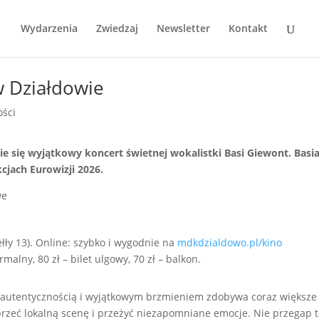
Wydarzenia
Zwiedzaj
Newsletter
Kontakt
w Działdowie
ości
ie się wyjątkowy koncert świetnej wokalistki Basi Giewont. Basia
kcjach Eurowizji 2026.
ełły 13). Online: szybko i wygodnie na
mdkdzialdowo.pl/kino
rmalny, 80 zł – bilet ulgowy, 70 zł – balkon.
ą, autentycznością i wyjątkowym brzmieniem zdobywa coraz większe 
przeć lokalną scenę i przeżyć niezapomniane emocje. Nie przegap 