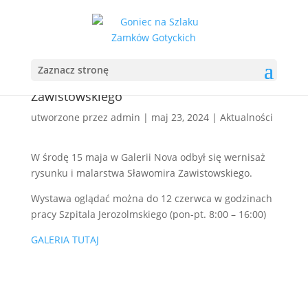
Zaznacz stronę
Wernisaż rysunku i malarstwa Sławomira
Zawistowskiego
utworzone przez
admin
|
maj 23, 2024
|
Aktualności
W środę 15 maja w Galerii Nova odbył się wernisaż
rysunku i malarstwa Sławomira Zawistowskiego.
Wystawa oglądać można do 12 czerwca w godzinach
pracy Szpitala Jerozolmskiego (pon-pt. 8:00 – 16:00)
GALERIA TUTAJ