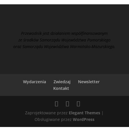
Przewodnik jest działaniem współfinansowanym
ze środków Samorządu Województwa Pomorskiego
oraz Samorządu Województwa Warmińsko-Mazurskiego.
Wydarzenia
Zwiedzaj
Newsletter
Kontakt
Zaprojektowane przez
Elegant Themes
|
Obsługiwane przez
WordPress